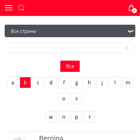
0
Все
a
b
c
d
f
g
h
j
l
m
o
s
м
п
р
т
Bernina