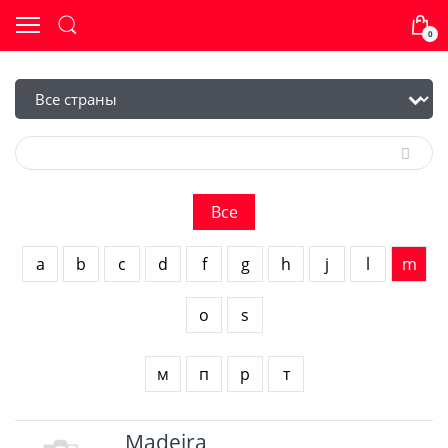
0
Все
a
b
c
d
f
g
h
j
l
m
o
s
м
п
р
т
Madeira